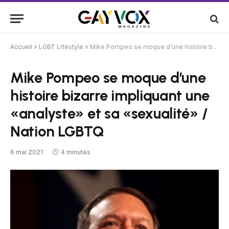
Accueil
»
LGBT Lifestyle
»
Mike Pompeo se moque d’une histoire bizarre impliquant une «analyste» et sa «sexualité» / Nation LGBTQ
Mike Pompeo se moque d’une
histoire bizarre impliquant une
«analyste» et sa «sexualité» /
Nation LGBTQ
6 mai 2021
4 minutes