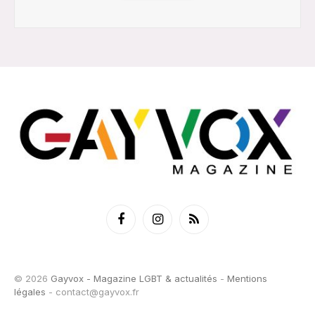
Facebook
Instagram
RSS
© 2026
Gayvox - Magazine LGBT & actualités
-
Mentions
légales
-
contact@gayvox.fr