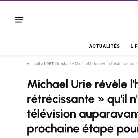
ACTUALITÉS
LI
Accueil
»
LGBT Lifestyle
»
Michael Urie révèle l'histoire queer
Michael Urie révèle l'
rétrécissante » qu'il 
télévision auparavant 
prochaine étape pour 