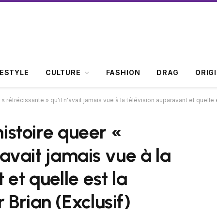
FESTYLE
CULTURE
FASHION
DRAG
ORIG
 « rétrécissante » qu'il n'avait jamais vue à la télévision auparavant et quelle
histoire queer «
n'avait jamais vue à la
et quelle est la
Brian (Exclusif)