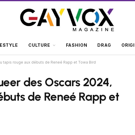
FESTYLE
CULTURE
FASHION
DRAG
ORIG
u tapis rouge aux débuts de Reneé Rapp et Towa Bird
ueer des Oscars 2024,
ébuts de Reneé Rapp et