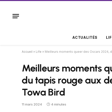
ACTUALITÉS
LI
Accueil
»
Life
»
Meilleurs moments queer des Oscars 2024, d
Meilleurs moments q
du tapis rouge aux d
Towa Bird
11 mars 2024
4 minutes