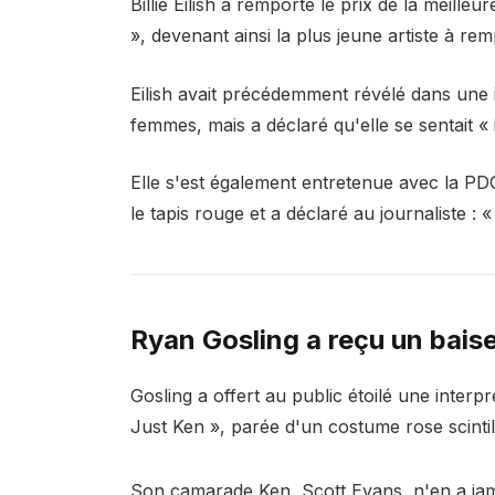
Billie Eilish a remporté le prix de la meil
», devenant ainsi la plus jeune artiste à re
Eilish avait précédemment révélé dans une i
femmes, mais a déclaré qu'elle se sentait « 
Elle s'est également entretenue avec la P
le tapis rouge et a déclaré au journaliste : «
Ryan Gosling a reçu un bais
Gosling a offert au public étoilé une interp
Just Ken », parée d'un costume rose scintill
Son camarade Ken, Scott Evans, n'en a jam