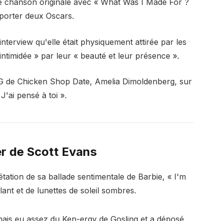
leure chanson originale avec « What Was I Made For ?
mporter deux Oscars.
nterview qu'elle était physiquement attirée par les
intimidée » par leur « beauté et leur présence ».
DG de Chicken Shop Date, Amelia Dimoldenberg, sur
 J'ai pensé à toi ».
er de Scott Evans
rétation de sa ballade sentimentale de Barbie, « I'm
ant et de lunettes de soleil sombres.
ais eu assez du Ken-ergy de Gosling et a déposé