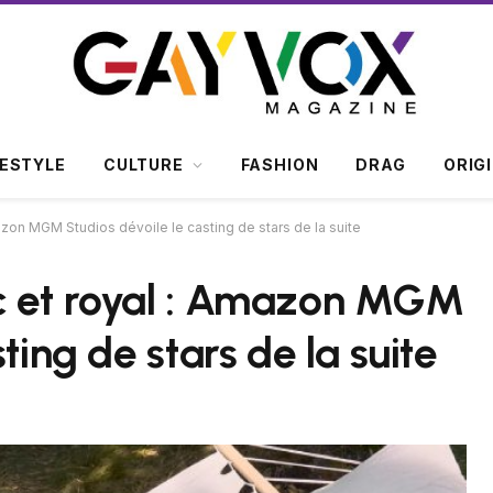
FESTYLE
CULTURE
FASHION
DRAG
ORIG
azon MGM Studios dévoile le casting de stars de la suite
c et royal : Amazon MGM
ting de stars de la suite