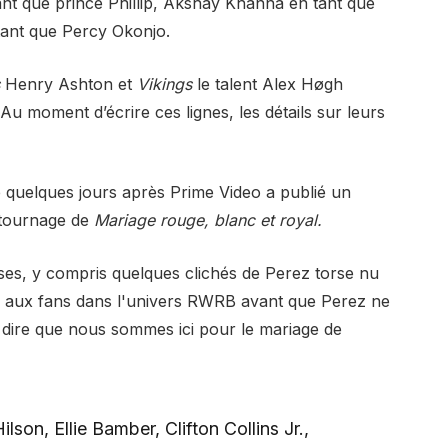
nt que prince Phillip, Akshay Khanna en tant que
ant que Percy Okonjo.
s
Henry Ashton et
Vikings
le talent Alex Høgh
 Au moment d’écrire ces lignes, les détails sur leurs
e quelques jours après
Prime Video a publié un
e tournage de
Mariage rouge, blanc et royal.
es, y compris quelques clichés de Perez torse nu
ue aux fans dans l'univers RWRB avant que Perez ne
is dire que nous sommes ici pour le mariage de
on, Ellie Bamber, Clifton Collins Jr.,