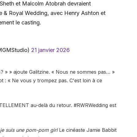
Sheth et Malcolm Atobrah devraient
te & Royal Wedding, avec Henry Ashton et
ment le casting.
MGMStudio)
21 janvier 2026
ais? » » ajoute Galitzine. « Nous ne sommes pas… »
t : « Ne vous y trompez pas. C'est loin à ce
es TELLEMENT au-delà du retour. #RWRWedding est
je suis une pom-pom girl
Le cinéaste Jamie Babbit