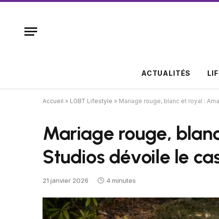
ACTUALITÉS
LI
Accueil
»
LGBT Lifestyle
»
Mariage rouge, blanc et royal : Am
Mariage rouge, blan
Studios dévoile le cas
21 janvier 2026
4 minutes