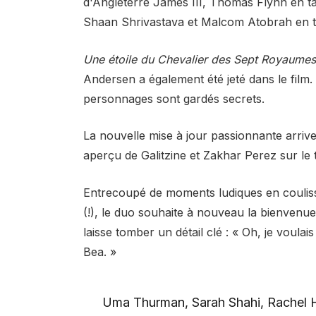
d'Angleterre James III, Thomas Flynn en ta
Shaan Shrivastava et Malcom Atobrah en t
Une étoile du Chevalier des Sept Royaume
Andersen a également
été jeté
dans le film.
personnages sont gardés secrets.
La nouvelle mise à jour passionnante arriv
aperçu de
G
alitzine et Zakhar Perez sur l
Entrecoupé de moments ludiques en couliss
(!), le duo souhaite à nouveau la bienven
laisse tomber un détail clé : « Oh, je voula
Bea. »
Uma Thurman, Sarah Shahi, Rachel Hils