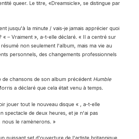
tité queer. Le titre, «Dreamsicle», se distingue par
t jusqu'à la minute / vais-je jamais apprécier quoi
« – Vraiment », a-t-elle déclaré. « Il a centré sur
 résumé non seulement l'album, mais ma vie au
nts personnels, des changements professionnels
nce de chansons de son album précédent
Humble
Morris a déclaré que cela était venu à temps.
ir jouer tout le nouveau disque « , a-t-elle
 un spectacle de deux heures, et je n'ai pas
r, nous le ramènerons. »
puissant set d'ouverture de l'artiste britannique