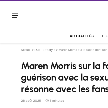
ACTUALITÉS
LI
Accueil
»
LGBT Lifestyle
»
Maren Morris sur la façon dont son
Maren Morris sur la 
guérison avec la sexu
résonne avec les fan
28 août 2025
5 minutes