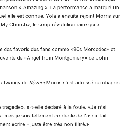
le chanson « Amazing ». La performance a marqué un
l elle est connue. Yola a ensuite rejoint Morris sur
«My Church», le coup révolutionnaire qui a
t des favoris des fans comme «80s Mercedes» et
ouvante de «Angel from Montgomery» de John
au twangy de
Rêverie
Morris s'est adressé au chagrin
 tragédie», a-t-elle déclaré à la foule. «Je n'ai
 mais je suis tellement contente de l'avoir fait
ent écrire – juste être très non filtré.»