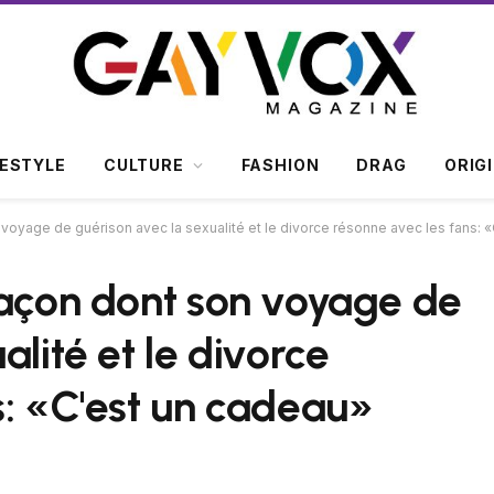
FESTYLE
CULTURE
FASHION
DRAG
ORIG
 voyage de guérison avec la sexualité et le divorce résonne avec les fans: 
façon dont son voyage de
alité et le divorce
s: «C'est un cadeau»