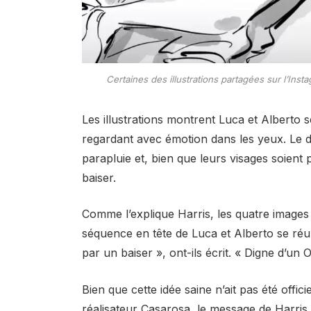
Certaines des illustrations partagées sur l’I
Les illustrations montrent Luca et Alberto se
regardant avec émotion dans les yeux. Le 
parapluie et, bien que leurs visages soient p
baiser.
Comme l’explique Harris, les quatre images 
séquence en tête de Luca et Alberto se réu
par un baiser », ont-ils écrit. « Digne d’un O
Bien que cette idée saine n’ait pas été offi
réalisateur Casarosa, le message de Harris