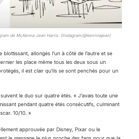
nstagram de McKenna Jean Harris. (Instagram/@kennnajean)
 blottissant, allongés l’un à côté de l’autre et se
dernier les place même tous les deux sous un
rotégés, il est clair qu’ils se sont penchés pour un
suivent le duo sur quatre étés. « J’avais toute une
nissant pendant quatre étés consécutifs, culminant
scar. 10/10. »
ciellement approuvée par Disney, Pixar ou le
 est le message le plus proche des fans pour que la