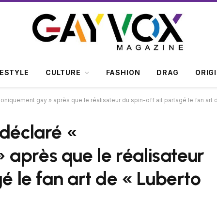
FESTYLE
CULTURE
FASHION
DRAG
ORIG
niquement gay » après que le réalisateur du spin-off ait partagé le fan art 
 déclaré «
après que le réalisateur
gé le fan art de « Luberto