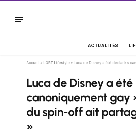
ACTUALITÉS
LI
Accueil
»
LGBT Lifestyle
»
Luca de Disney a été déclaré « cano
Luca de Disney a été
canoniquement gay » 
du spin-off ait parta
»