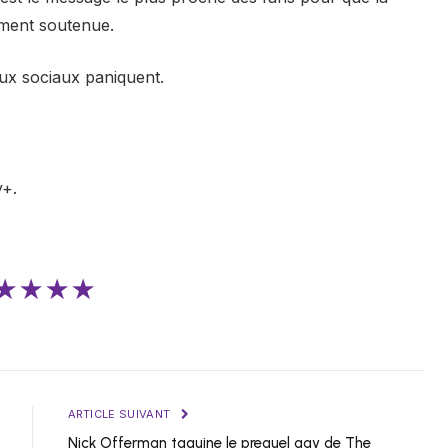
ement soutenue.
aux sociaux paniquent.
y+.
★★★★
ARTICLE SUIVANT
Nick Offerman taquine le prequel gay de The