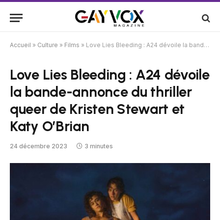
Accueil
»
Culture
»
Films
»
Love Lies Bleeding : A24 dévoile la bande-annonce du thriller queer de Kristen Stewart et Katy O’Brian
Love Lies Bleeding : A24 dévoile
la bande-annonce du thriller
queer de Kristen Stewart et
Katy O’Brian
24 décembre 2023
3 minutes