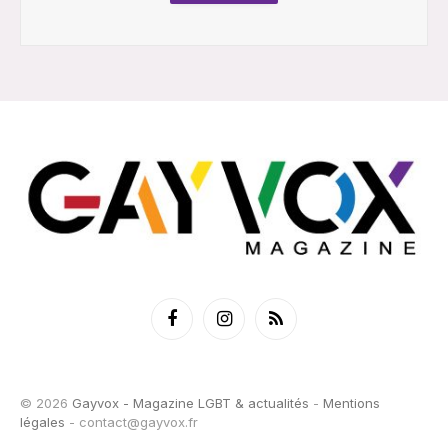
Facebook
Instagram
RSS
© 2026
Gayvox - Magazine LGBT & actualités
-
Mentions
légales
-
contact@gayvox.fr