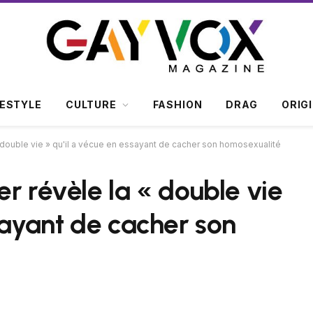
FESTYLE
CULTURE
FASHION
DRAG
ORIG
 double vie » qu'il a vécue en essayant de cacher son homosexualité
r révèle la « double vie
sayant de cacher son