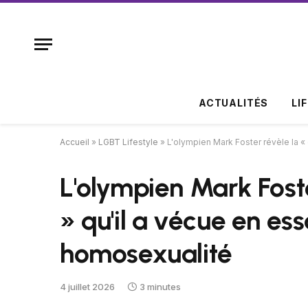
ACTUALITÉS
LI
Accueil
»
LGBT Lifestyle
»
L'olympien Mark Foster révèle la «
L'olympien Mark Foste
» qu'il a vécue en es
homosexualité
4 juillet 2026
3 minutes