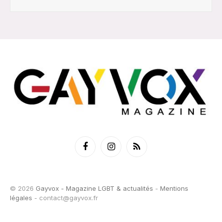
Facebook
Instagram
RSS
© 2026
Gayvox - Magazine LGBT & actualités
-
Mentions
légales
-
contact@gayvox.fr