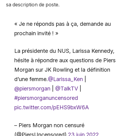
sa description de poste.
« Je ne réponds pas à ça, demande au
prochain invité ! »
La présidente du NUS, Larissa Kennedy,
hésite à répondre aux questions de Piers
Morgan sur JK Rowling et la définition
d’une femme.
@Larissa_Ken
|
@piersmorgan
|
@TalkTV
|
#piersmorganuncensored
pic.twitter.com/pEHS9bxW6A
– Piers Morgan non censuré
(@PiersUncensored)
23 juin 2022