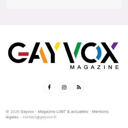
Facebook
Instagram
RSS
© 2026
Gayvox - Magazine LGBT & actualités
-
Mentions
légales
-
contact@gayvox.fr