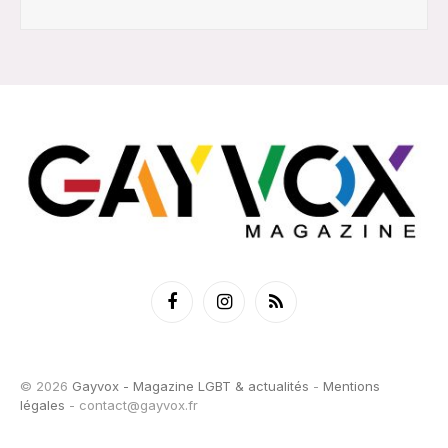
Facebook
Instagram
RSS
© 2026
Gayvox - Magazine LGBT & actualités
-
Mentions
légales
-
contact@gayvox.fr