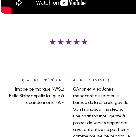
★★★★★
ARTICLE PRÉCÉDENT
ARTICLE SUIVANT
Image de marque NWSL:
QAnon et Alex Jones
Bella Bixby appelle la ligue à
menacent de fermer le
abandonner le «W»
bureau de la chorale gay de
San Francisco ; Insistez sur
une chanson intelligente à
propos de venir « apprendre
à vos enfants à ne pas haïr »
comme preuve de pédophilie