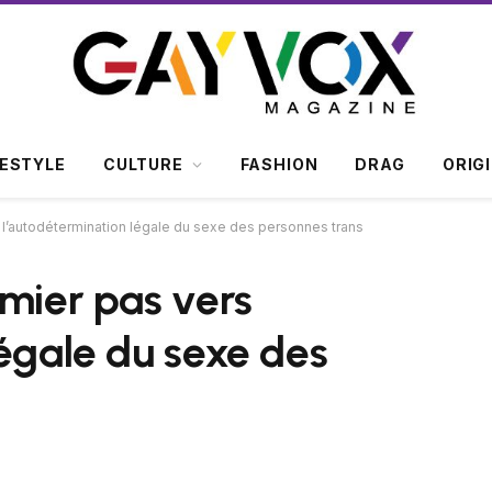
FESTYLE
CULTURE
FASHION
DRAG
ORIG
 l’autodétermination légale du sexe des personnes trans
emier pas vers
légale du sexe des