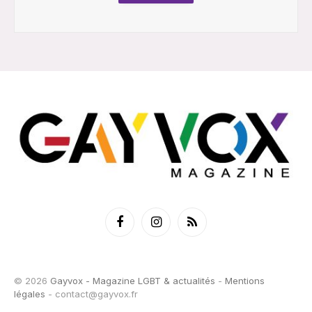
Facebook
Instagram
RSS
© 2026
Gayvox - Magazine LGBT & actualités
-
Mentions
légales
-
contact@gayvox.fr