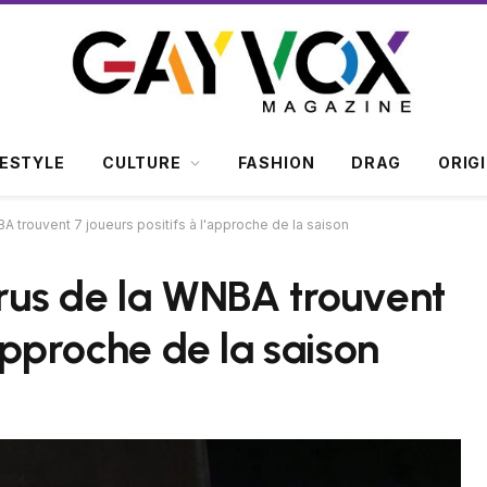
FESTYLE
CULTURE
FASHION
DRAG
ORIG
A trouvent 7 joueurs positifs à l'approche de la saison
irus de la WNBA trouvent
'approche de la saison