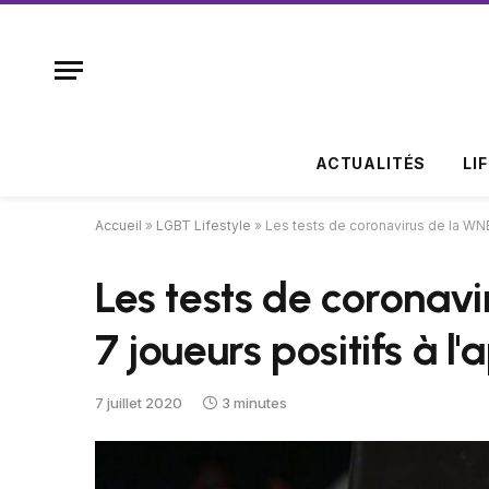
ACTUALITÉS
LI
Accueil
»
LGBT Lifestyle
»
Les tests de coronavirus de la WNB
Les tests de coronav
7 joueurs positifs à l
7 juillet 2020
3 minutes