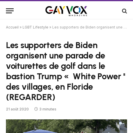
Accueil
»
LGBT Lifestyle
»
Les supporters de Biden organisent une parade de voiturettes de golf dans le bastion Trump « White Power '' des villages, en Floride (REGARDER)
Les supporters de Biden
organisent une parade de
voiturettes de golf dans le
bastion Trump « White Power ''
des villages, en Floride
(REGARDER)
21 août 2020
3 minutes