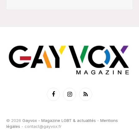
Facebook
Instagram
RSS
© 2026
Gayvox - Magazine LGBT & actualités
-
Mentions
légales
-
contact@gayvox.fr