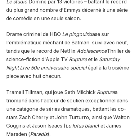
Le studio
Dominé par 13 victoires – battant le record
du plus grand nombre d'Emmys décerné à une série
de comédie en une seule saison.
Drame criminel de HBO
Le pingouin
basé sur
l'emblématique méchant de Batman, suivi avec neuf,
tandis que le record de Netflix
Adolescence
Thriller de
science-fiction d'Apple TV
Rupture
et le
Saturday
Night Live 50e anniversaire spécial
égal à la troisième
place avec huit chacun.
Tramell Tillman, qui joue Seth Milchick
Rupture
a
triomphé dans l'acteur de soutien exceptionnel dans
une catégorie de séries dramatiques, battant les co-
stars Zach Cherry et John Turturro, ainsi que Walton
Goggins et Jason Isaacs (
Le lotus blanc
) et James
Marsden (
Paradis
).