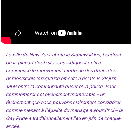
La ville de New York abrite le Stonewall Inn, l'endroit
où la plupart des historiens indiquent qu'il a
commencé le mouvement moderne des droits des
homosexuels lorsqu'une émeute a éclaté le 28 juin
1969 entre la communauté queer et la police. Pour
commémorer cet événement mémorable – un
événement que nous pouvons clairement considérer
comme menant à l'égalité du mariage aujourd'hui – la
Gay Pride a traditionnellement lieu en juin de chaque
année.