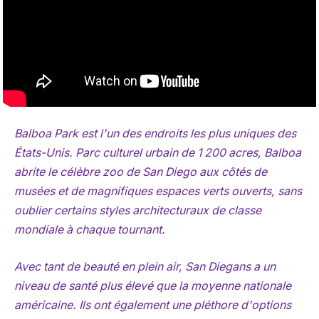
Balboa Park est l'un des endroits les plus uniques des
États-Unis. Parc culturel urbain de 1 200 acres, Balboa
abrite le célèbre zoo de San Diego aux côtés de
musées et de magnifiques espaces verts ouverts, sans
oublier certains styles architecturaux de classe
mondiale à chaque tournant.
Avec tant de beauté en plein air, San Diegans a un
niveau de santé plus élevé que la moyenne nationale
américaine. Ils ont également une pléthore d'options