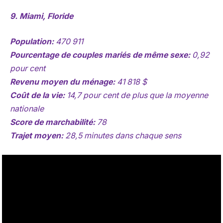
9. Miami, Floride
Population:
470 911
Pourcentage de couples mariés de même sexe:
0,92
pour cent
Revenu moyen du ménage:
41 818 $
Coût de la vie:
14,7 pour cent de plus que la moyenne
nationale
Score de marchabilité:
78
Trajet moyen:
28,5 minutes dans chaque sens