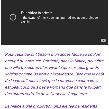
Pour ceux qui ont besoin d'un accès facile au couloir
occupé du nord-est, Portland, dans le Maine, peut être
une ville beaucoup plus vivable que ses plus grands
voisins comme Boston ou Providence. Bien que le coût
de la vie soit plus élevé que la moyenne nationale, il
est beaucoup plus bas à Portland que dans la plupart
des autres endroits de la Nouvelle-Angleterre.
Le Maine a une proportion plus élevée de résidents