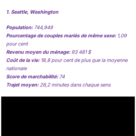
1. Seattle, Washington
Population:
744,949
Pourcentage de couples mariés de même sexe:
1,09
pour cent
Revenu moyen du ménage:
93 481 $
Coût de la vie:
18,8 pour cent de plus que la moyenne
nationale
Score de marchabilité:
74
Trajet moyen:
26,2 minutes dans chaque sens