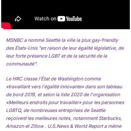
MSNBC a nommé Seattle la ville la plus gay-friendly
des États-Unis "en raison de leur égalité législative, de
leur forte présence LGBT et de la sécurité de la
communauté".
Le HRC classe l'État de Washington comme
«travaillant vers l'égalité innovante» dans son tableau
de bord 2019, et selon la liste 2020 de l'organisation
«Meilleurs endroits pour travailler» pour les personnes
LGBTQ, de nombreuses entreprises de Seattle
reçoivent les meilleures notes, notamment Starbucks,
Amazon et Zillow . U.S.News & World Report a même