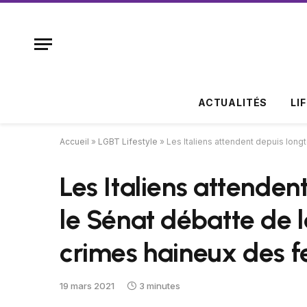
ACTUALITÉS
LI
Accueil
»
LGBT Lifestyle
»
Les Italiens attendent depuis long
Les Italiens attende
le Sénat débatte de la
crimes haineux des
19 mars 2021
3 minutes