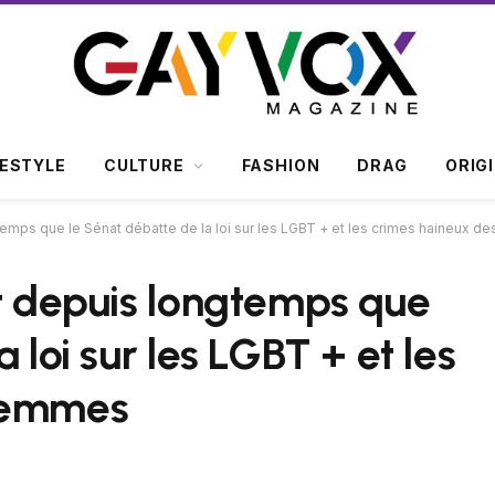
FESTYLE
CULTURE
FASHION
DRAG
ORIG
temps que le Sénat débatte de la loi sur les LGBT + et les crimes haineux 
nt depuis longtemps que
 loi sur les LGBT + et les
 femmes