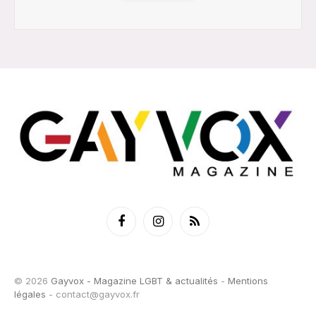
Facebook
Instagram
RSS
© 2026
Gayvox - Magazine LGBT & actualités
-
Mentions
légales
-
contact@gayvox.fr