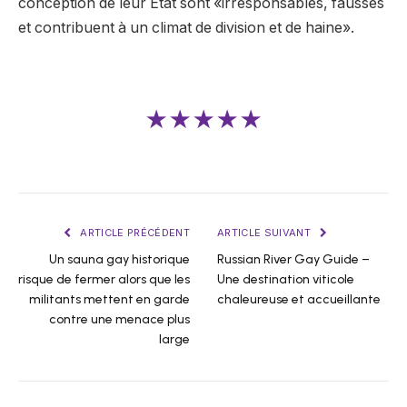
conception de leur État sont «irresponsables, fausses
et contribuent à un climat de division et de haine».
★★★★★
ARTICLE PRÉCÉDENT
ARTICLE SUIVANT
Un sauna gay historique
Russian River Gay Guide –
risque de fermer alors que les
Une destination viticole
militants mettent en garde
chaleureuse et accueillante
contre une menace plus
large