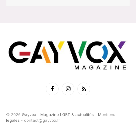
Facebook
Instagram
RSS
© 2026
Gayvox - Magazine LGBT & actualités
-
Mentions
légales
-
contact@gayvox.fr