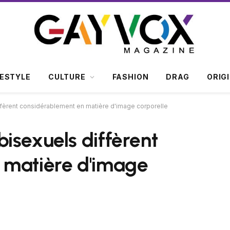
FESTYLE
CULTURE
FASHION
DRAG
ORIG
fèrent considérablement en matière d'image corporelle
isexuels diffèrent
 matière d'image