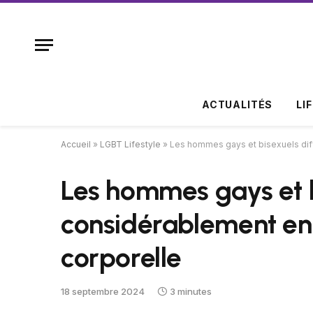
ACTUALITÉS
LI
Accueil
»
LGBT Lifestyle
»
Les hommes gays et bisexuels dif
Les hommes gays et b
considérablement en
corporelle
18 septembre 2024
3 minutes