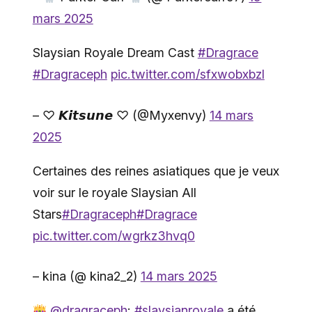
mars 2025
Slaysian Royale Dream Cast
#Dragrace
#Dragraceph
pic.twitter.com/sfxwobxbzl
– ♡ 𝙆𝙞𝙩𝙨𝙪𝙣𝙚 ♡︎ (@Myxenvy)
14 mars
2025
Certaines des reines asiatiques que je veux
voir sur le royale Slaysian All
Stars
#Dragraceph
#Dragrace
pic.twitter.com/wgrkz3hvq0
– kina (@ kina2_2)
14 mars 2025
@dragraceph
:
#slaysianroyale
a été