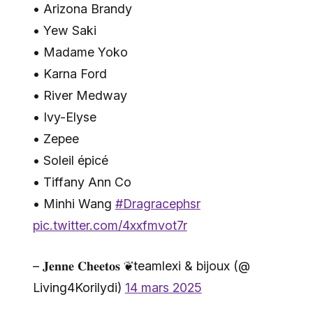
• Arizona Brandy
• Yew Saki
• Madame Yoko
• Karna Ford
• River Medway
• Ivy-Elyse
• Zepee
• Soleil épicé
• Tiffany Ann Co
• Minhi Wang
#Dragracephsr
pic.twitter.com/4xxfmvot7r
– 𝐉𝐞𝐧𝐧𝐞 𝐂𝐡𝐞𝐞𝐭𝐨𝐬 ❦teamlexi & bijoux (@
Living4Korilydi)
14 mars 2025