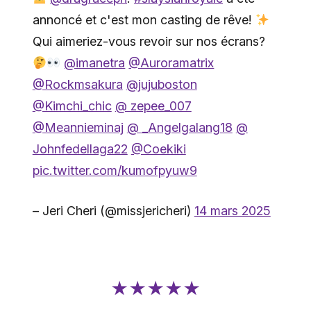
annoncé et c'est mon casting de rêve!
Qui aimeriez-vous revoir sur nos écrans?
@imanetra
@Auroramatrix
@Rockmsakura
@jujuboston
@Kimchi_chic
@ zepee_007
@Meannieminaj
@ _Angelgalang18
@
Johnfedellaga22
@Coekiki
pic.twitter.com/kumofpyuw9
– Jeri Cheri (@missjericheri)
14 mars 2025
★★★★★