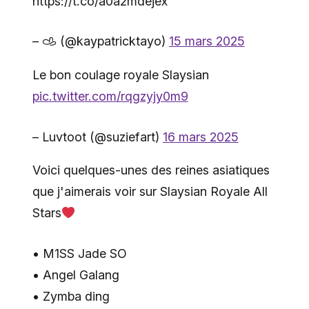
https://t.co/a0a2mdejex
– 𐚁 (@kaypatricktayo)
15 mars 2025
Le bon coulage royale Slaysian
pic.twitter.com/rqgzyjy0m9
– Luvtoot (@suziefart)
16 mars 2025
Voici quelques-unes des reines asiatiques
que j'aimerais voir sur Slaysian Royale All
Stars
• M1SS Jade SO
• Angel Galang
• Zymba ding