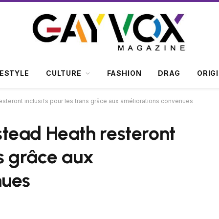
FESTYLE
CULTURE
FASHION
DRAG
ORIG
teront inclusifs pour les trans grâce aux améliorations convenues
tead Heath resteront
ns grâce aux
nues