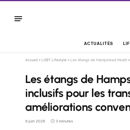
ACTUALITÉS
LI
Accueil
»
LGBT Lifestyle
»
Les étangs de Hampstead Heath res
Les étangs de Hamps
inclusifs pour les tra
améliorations conve
6 juin 2026
3 minutes