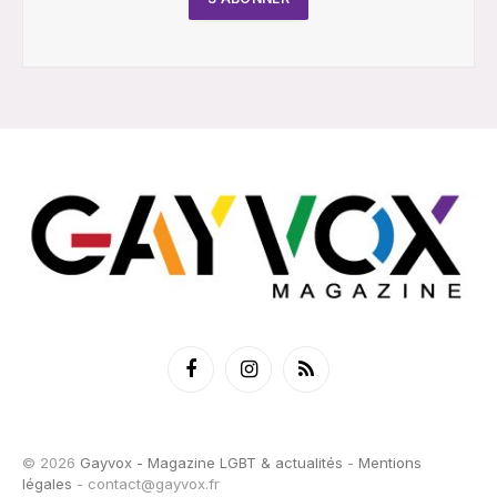
Facebook
Instagram
RSS
© 2026
Gayvox - Magazine LGBT & actualités
-
Mentions
légales
-
contact@gayvox.fr