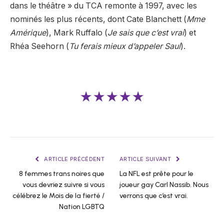
dans le théâtre » du TCA remonte à 1997, avec les
nominés les plus récents, dont Cate Blanchett (
Mme
Amérique
), Mark Ruffalo (
Je sais que c’est vrai
) et
Rhéa Seehorn (
Tu ferais mieux d’appeler Saul
).
★★★★★
ARTICLE PRÉCÉDENT
ARTICLE SUIVANT
8 femmes trans noires que
La NFL est prête pour le
vous devriez suivre si vous
joueur gay Carl Nassib. Nous
célébrez le Mois de la fierté /
verrons que c’est vrai.
Nation LGBTQ