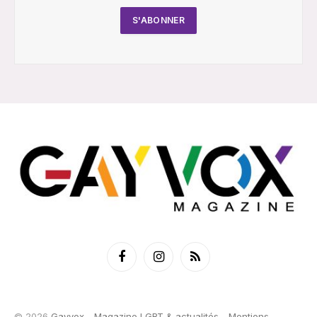
Facebook
Instagram
RSS
© 2026
Gayvox - Magazine LGBT & actualités
-
Mentions