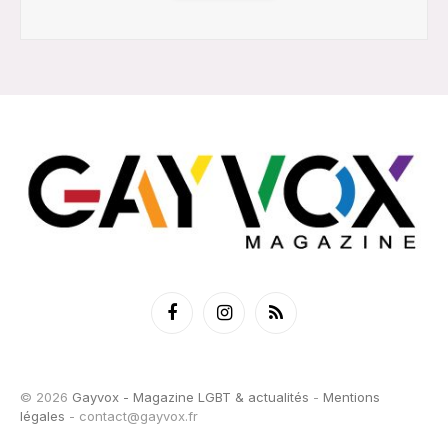
Facebook
Instagram
RSS
© 2026
Gayvox - Magazine LGBT & actualités
-
Mentions
légales
-
contact@gayvox.fr