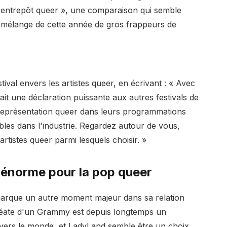
d'entrepôt queer », une comparaison qui semble
e mélange de cette année de gros frappeurs de
ival envers les artistes queer, en écrivant : « Avec
it une déclaration puissante aux autres festivals de
représentation queer dans leurs programmations
ibles dans l'industrie. Regardez autour de vous,
artistes queer parmi lesquels choisir. »
énorme pour la pop queer
 marque un autre moment majeur dans sa relation
auréate d'un Grammy est depuis longtemps un
vers le monde, et LadyLand semble être un choix