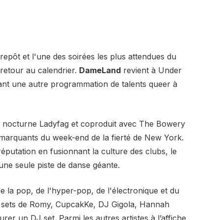
trepôt et l'une des soirées les plus attendues du
 retour au calendrier.
DameLand
revient à Under
tant une autre programmation de talents queer à
 vie nocturne Ladyfag et coproduit avec The Bowery
marquants du week-end de la fierté de New York.
éputation en fusionnant la culture des clubs, le
ne seule piste de danse géante.
 la pop, de l'hyper-pop, de l'électronique et du
 sets de Romy, CupcakKe, DJ Gigola, Hannah
er un DJ set. Parmi les autres artistes à l’affiche