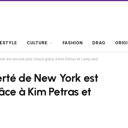
FESTYLE
CULTURE
FASHION
DRAG
ORIG
ork est encore plus chaud grâce à Kim Petras et LadyLand
erté de New York est
âce à Kim Petras et