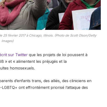
e 25 février 2017 à Chicago, Illinois. (Photo de Scott Olson/Getty
Images)
écrit sur Twitter
que les projets de loi poussent à
B » et « alimentent les préjugés et la
adultes homosexuels.
arents d’enfants trans, des alliés, des cliniciens en
i-LGBTQ+ ont effrontément priorisé l’attaque des