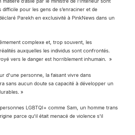
tière d’asile par le ministre de l’Intérieur sont
 difficile pour les gens de s’enraciner et de
a déclaré Parekh en exclusivité à PinkNews dans un
trêmement complexe et, trop souvent, les
réalités auxquelles les individus sont confrontés.
voyé vers le danger est horriblement inhumain. »
r d'une personne, la faisant vivre dans
tera sans aucun doute sa capacité à développer un
durables. »
les personnes LGBTQI+ comme Sam, un homme trans
gine parce qu'il était menacé de violence s'il