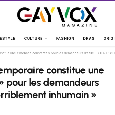
FESTYLE
CULTURE
FASHION
DRAG
ORIG
onstitue une « menace constante » pour les demandeurs d'asile LGBTQ+ : « H
temporaire constitue une
» pour les demandeurs
orriblement inhumain »