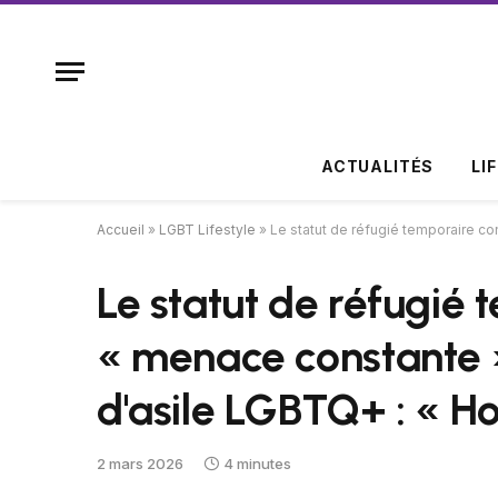
ACTUALITÉS
LI
Accueil
»
LGBT Lifestyle
»
Le statut de réfugié temporaire c
Le statut de réfugié 
« menace constante 
d'asile LGBTQ+ : « H
2 mars 2026
4 minutes