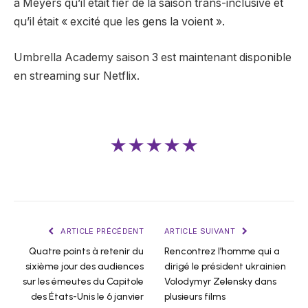
à Meyers qu’il était fier de la saison trans-inclusive et
qu’il était « excité que les gens la voient ».
Umbrella Academy saison 3 est maintenant disponible
en streaming sur Netflix.
★★★★★
ARTICLE PRÉCÉDENT
ARTICLE SUIVANT
Quatre points à retenir du
Rencontrez l’homme qui a
sixième jour des audiences
dirigé le président ukrainien
sur les émeutes du Capitole
Volodymyr Zelensky dans
des États-Unis le 6 janvier
plusieurs films