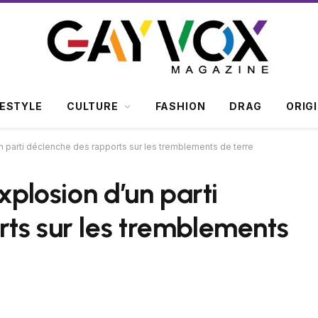
FESTYLE
CULTURE
FASHION
DRAG
ORIG
n parti déclenche des rapports sur les tremblements de terre
xplosion d’un parti
ts sur les tremblements