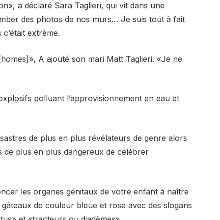
n», a déclaré Sara Taglieri, qui vit dans une
 tomber des photos de nos murs… Je suis tout à fait
s c’était extrême.
 [homes]», A ajouté son mari Matt Taglieri. «Je ne
xplosifs polluant l’approvisionnement en eau et
ésastres de plus en plus révélateurs de genre alors
s de plus en plus dangereux de célébrer
cer les organes génitaux de votre enfant à naître
 gâteaux de couleur bleue et rose avec des slogans
utus» et «tracteurs ou diadèmes».