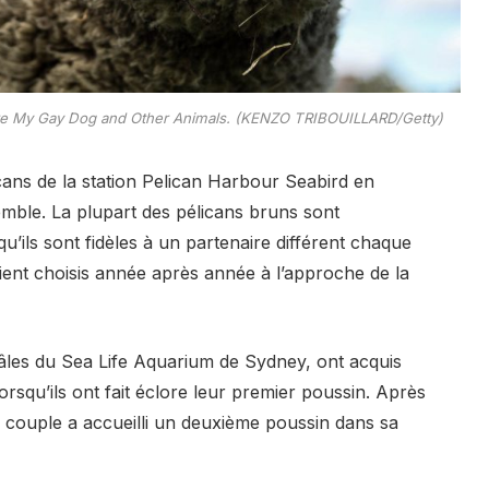
ire My Gay Dog and Other Animals. (KENZO TRIBOUILLARD/Getty)
ans de la station Pelican Harbour Seabird en
emble. La plupart des pélicans bruns sont
u’ils sont fidèles à un partenaire différent chaque
ent choisis année après année à l’approche de la
es du Sea Life Aquarium de Sydney, ont acquis
qu’ils ont fait éclore leur premier poussin. Après
e couple a accueilli un deuxième poussin dans sa