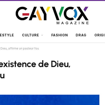
FESTYLE
CULTURE
FASHION
DRAG
ORIG
Dieu, affirme un pasteur fou
existence de Dieu,
ou