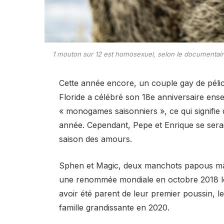
1 mouton sur 12 est homosexuel, selon le documenta
Cette année encore, un couple gay de pélic
Floride a célébré son 18e anniversaire ens
« monogames saisonniers », ce qui signifie q
année. Cependant, Pepe et Enrique se serai
saison des amours.
Sphen et Magic, deux manchots papous mâl
une renommée mondiale en octobre 2018 lors
avoir été parent de leur premier poussin, l
famille grandissante en 2020.