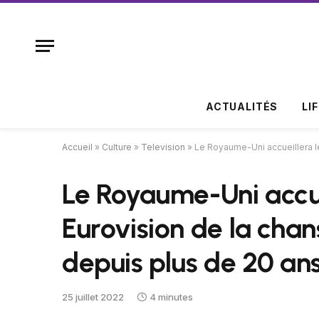
ACTUALITÉS
LI
Accueil
»
Culture
»
Television
»
Le Royaume-Uni accueillera l
Le Royaume-Uni accue
Eurovision de la chan
depuis plus de 20 an
25 juillet 2022
4 minutes