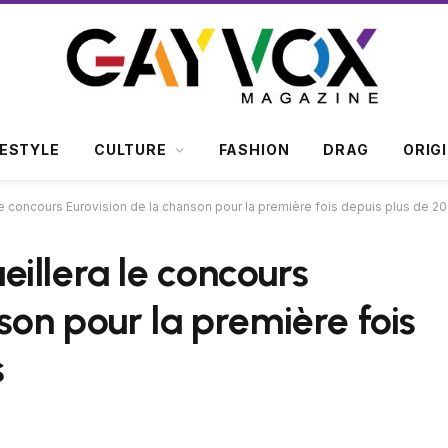
FESTYLE
CULTURE
FASHION
DRAG
ORIG
e concours Eurovision de la chanson pour la première fois depuis plus de 20
illera le concours
son pour la première fois
s