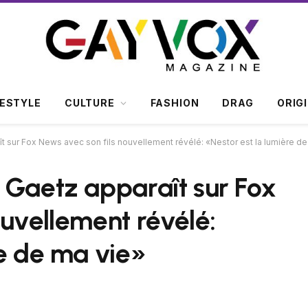
FESTYLE
CULTURE
FASHION
DRAG
ORIG
ît sur Fox News avec son fils nouvellement révélé: «Nestor est la lumière 
 Gaetz apparaît sur Fox
ouvellement révélé:
re de ma vie»