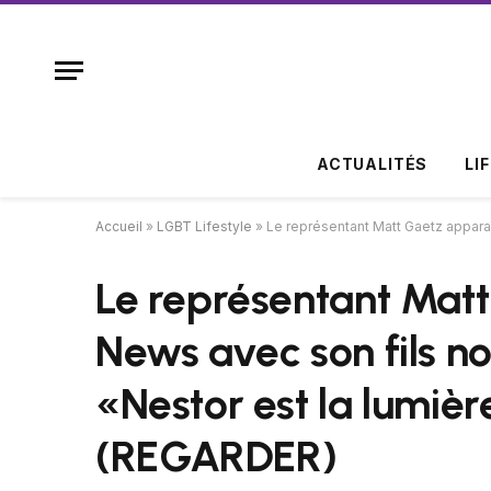
ACTUALITÉS
LI
Accueil
»
LGBT Lifestyle
»
Le représentant Matt Gaetz appara
Le représentant Matt
News avec son fils n
«Nestor est la lumiè
(REGARDER)