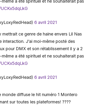
-même a été spirituel et ne souhaiterait pas
om/UCKx5dqLkG
xyLoxyRedHead)
6 avril 2021
 mettrait ce genre de haine envers Lil Nas
ne interaction. J’ai moi-même posté des
ux pour DMX et son rétablissement il y a 2
-même a été spirituel et ne souhaiterait pas
om/UCKx5dqLkG
xyLoxyRedHead)
6 avril 2021
le monde diffuse le hit numéro 1 Montero
ant sur toutes les plateformes! ????