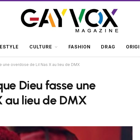
FESTYLE
CULTURE
FASHION
DRAG
ORIG
e une overdose de Lil Nas X au lieu de DMX
que Dieu fasse une
X au lieu de DMX