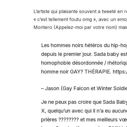
L’artiste qui plaisante souvent a tweeté en
« c’est tellement foutu omg », avec un emoj
Montero (Appelez-moi par votre nom) maint
Les hommes noirs hétéros du hip-hop
depuis le premier jour. Sada baby 
homophobie désordonnée / rhétorique
homme noir GAY? THÉRAPIE. https:/
– Jason (Gay Falcon et Winter Sold
Je ne peux pas croire que Sada Baby
X, quelqu’un avec qui il n’a eu aucu
prières ???????? et mes meilleurs vœ