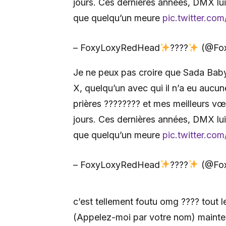
jours. Ces dernières années, DMX lui
que quelqu’un meure
pic.twitter.c
– FoxyLoxyRedHead
????
(@Fo
Je ne peux pas croire que Sada Baby
X, quelqu’un avec qui il n’a eu aucu
prières ???????? et mes meilleurs vœ
jours. Ces dernières années, DMX lui
que quelqu’un meure
pic.twitter.c
– FoxyLoxyRedHead
????
(@Fo
c’est tellement foutu omg ???? tout 
(Appelez-moi par votre nom) mainten