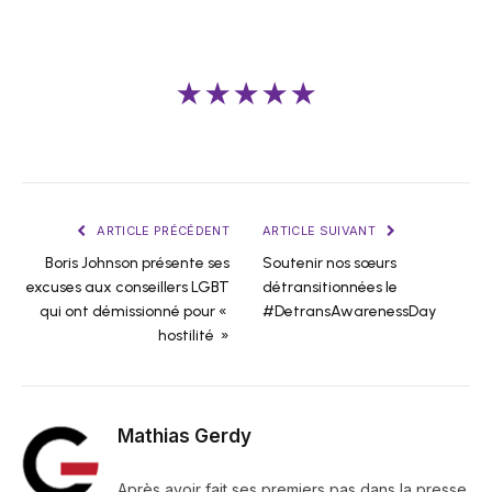
★★★★★
ARTICLE PRÉCÉDENT
ARTICLE SUIVANT
Boris Johnson présente ses
Soutenir nos sœurs
excuses aux conseillers LGBT
détransitionnées le
qui ont démissionné pour «
#DetransAwarenessDay
hostilité »
Mathias Gerdy
Après avoir fait ses premiers pas dans la presse