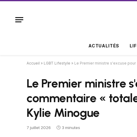
ACTUALITÉS
LI
Accueil
»
LGBT Lifestyle
»
Le Premier ministre s'excuse pour
Le Premier ministre s
commentaire « total
Kylie Minogue
7 juillet 2026
3 minutes