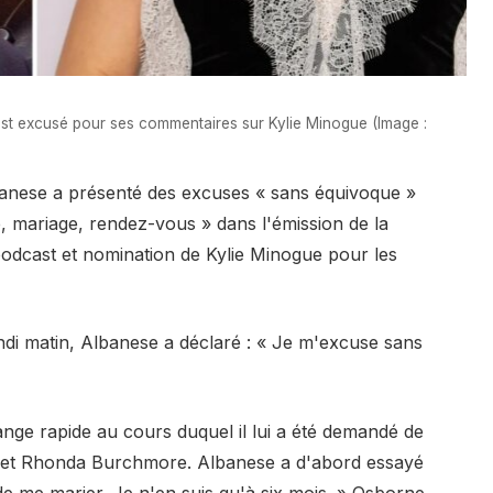
est excusé pour ses commentaires sur Kylie Minogue (Image :
banese a présenté des excuses « sans équivoque »
, mariage, rendez-vous » dans l'émission de la
odcast et nomination de Kylie Minogue pour les
di matin, Albanese a déclaré : « Je m'excuse sans
ange rapide au cours duquel il lui a été demandé de
n et Rhonda Burchmore. Albanese a d'abord essayé
 de me marier. Je n'en suis qu'à six mois. » Osborne