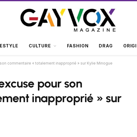
FESTYLE
CULTURE
FASHION
DRAG
ORIG
 son commentaire « totalement inapproprié » sur Kylie Minogue
'excuse pour son
ement inapproprié » sur