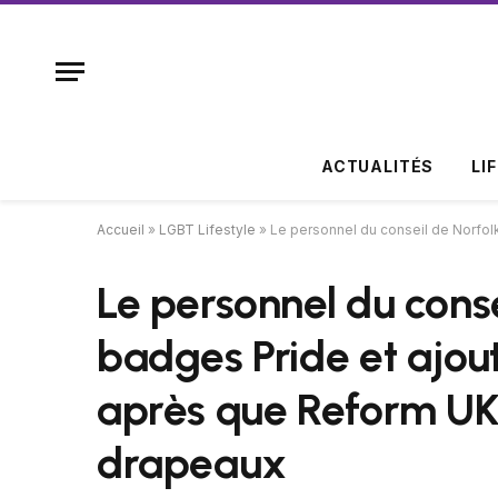
ACTUALITÉS
LI
Accueil
»
LGBT Lifestyle
»
Le personnel du conseil de Norfol
Le personnel du conse
badges Pride et ajou
après que Reform UK 
drapeaux