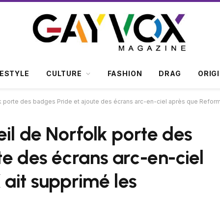
FESTYLE
CULTURE
FASHION
DRAG
ORIG
k porte des badges Pride et ajoute des écrans arc-en-ciel après que Refor
il de Norfolk porte des
te des écrans arc-en-ciel
ait supprimé les