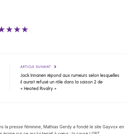
★★★★
ARTICLE SUIVANT
Jack Innanen répond aux rumeurs selon lesquelles
il aurait refusé un rôle dans la saison 2 de
« Heated Rivalry »
ns la presse féminine, Mathias Gerdy a fondé le site Gayvox en
 écrire sur ce qui lui tenait à cœur : la cause LGBT.