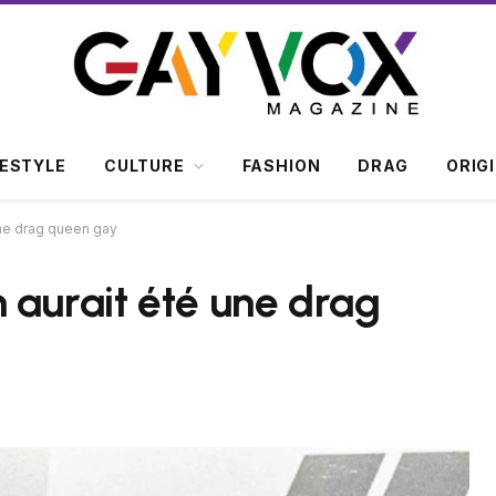
FESTYLE
CULTURE
FASHION
DRAG
ORIG
une drag queen gay
 aurait été une drag