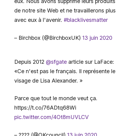
eux. Nous avons supprimé leurs produits
de notre site Web et ne travaillerons plus
avec eux à l'avenir.
#blacklivesmatter
– Birchbox (@BirchboxUK)
13 juin 2020
Depuis 2012
@sfgate
article sur LaFace:
«Ce n'est pas le français. Il représente le
visage de Lisa Alexander. »
Parce que tout le monde veut ça.
https://t.co/76ADtq68Wi
pic.twitter.com/4Ot8mUVLCV
– ???? (@OKcouncil)
13 juin 2020