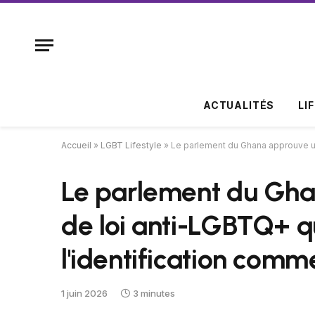
ACTUALITÉS
LI
Accueil
»
LGBT Lifestyle
»
Le parlement du Ghana approuve un
Le parlement du Gha
de loi anti-LGBTQ+ qu
l'identification com
1 juin 2026
3 minutes