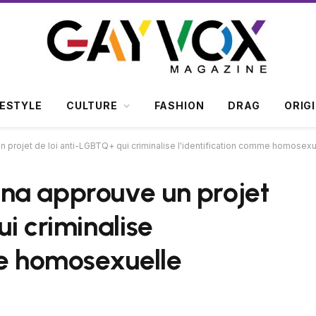
FESTYLE
CULTURE
FASHION
DRAG
ORIG
 projet de loi anti-LGBTQ+ qui criminalise l'identification comme homosexu
na approuve un projet
i criminalise
me homosexuelle