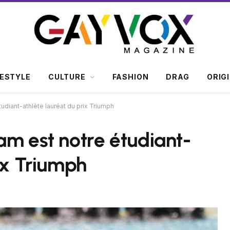
FESTYLE
CULTURE
FASHION
DRAG
ORIG
udiant-athlète lauréat du prix Triumph
am est notre étudiant-
ix Triumph