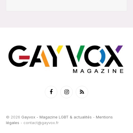
Facebook
Instagram
RSS
© 2026
Gayvox - Magazine LGBT & actualités
-
Mentions
légales
-
contact@gayvox.fr