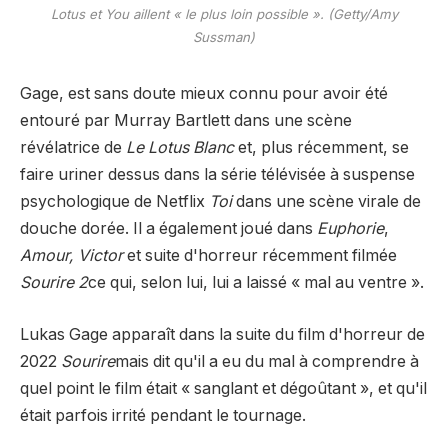
Lotus et You aillent « le plus loin possible ». (Getty/Amy
Sussman)
Gage, est sans doute mieux connu pour avoir été
entouré par Murray Bartlett dans une scène
révélatrice de
Le Lotus Blanc
et, plus récemment, se
faire uriner dessus dans la série télévisée à suspense
psychologique de Netflix
Toi
dans une scène virale de
douche dorée. Il a également joué dans
Euphorie
,
Amour, Victor
et suite d'horreur récemment filmée
Sourire 2
ce qui, selon lui, lui a laissé « mal au ventre ».
Lukas Gage apparaît dans la suite du film d'horreur de
2022
Sourire
mais dit qu'il a eu du mal à comprendre à
quel point le film était « sanglant et dégoûtant », et qu'il
était parfois irrité pendant le tournage.