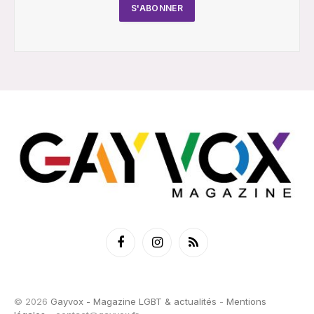
Facebook
Instagram
RSS
© 2026
Gayvox - Magazine LGBT & actualités
-
Mentions