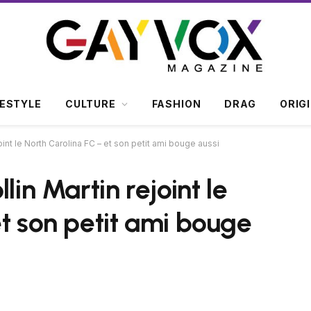
FESTYLE
CULTURE
FASHION
DRAG
ORIG
oint le North Carolina FC – et son petit ami bouge aussi
lin Martin rejoint le
et son petit ami bouge